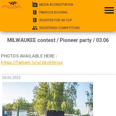
add_a_photo
MEDIA ACCREDITATION
menu
traffic
PADDOCK BOOKING
traffic
REGISTER FOR AX CUP
group
REGISTERED COMPETITORS
MILWAUKEE contest / Pioneer party / 03.06
PHOTOS AVAILABLE HERE -
https://failiem.lv/u/z6c6hnjxx
04.06.2023