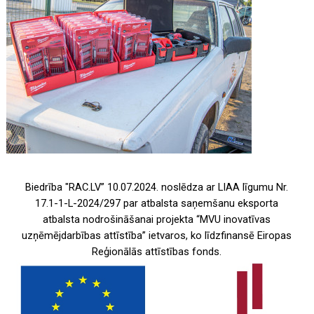
Biedrība "RAC.LV” 10.07.2024. noslēdza ar LIAA līgumu Nr.
17.1-1-L-2024/297 par atbalsta saņemšanu eksporta
atbalsta nodrošināšanai projekta “MVU inovatīvas
uzņēmējdarbības attīstība” ietvaros, ko līdzfinansē Eiropas
Reģionālās attīstības fonds.