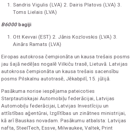
Sandris Vigulis (LVA) 2. Dairis Platovs (LVA) 3.
Toms Lielais (LVA)
B6000
bagiji
Ott Kevvai (EST) 2. Jānis Kozlovskis (LVA) 3.
Ainārs Ramats (LVA)
Eiropas autokrosa čempionāta un kausa trešais posms
jau šajā nedēļas nogalē Vilkiču trasē, Lietuvā. Latvijas
autokrosa čempionāta un kausa trešais sacensību
posms Pilskalnu autotrasē, Jēkabpilī, 15. jūlijā.
Pasākuma norise iespējama pateicoties
Starptautiskajai Automobiļu federācijai, Latvijas
Automobiļu federācijai, Latvijas Investīciju un
attīstības aģentūrai, Izglītības un zinātnes ministrijai,
kā arī Bauskas novadam. Pasākumu atbalsta: Latvijas
nafta, SteelTech, Essve, Milwaukee, Valtek, Print