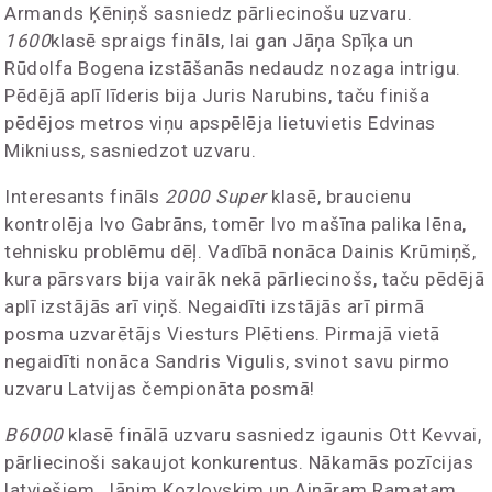
Armands Ķēniņš sasniedz pārliecinošu uzvaru.
1600
klasē spraigs fināls, lai gan Jāņa Spīķa un
Rūdolfa Bogena izstāšanās nedaudz nozaga intrigu.
Pēdējā aplī līderis bija Juris Narubins, taču finiša
pēdējos metros viņu apspēlēja lietuvietis Edvinas
Mikniuss, sasniedzot uzvaru.
Interesants fināls
2000 Super
klasē, braucienu
kontrolēja Ivo Gabrāns, tomēr Ivo mašīna palika lēna,
tehnisku problēmu dēļ. Vadībā nonāca Dainis Krūmiņš,
kura pārsvars bija vairāk nekā pārliecinošs, taču pēdējā
aplī izstājās arī viņš. Negaidīti izstājās arī pirmā
posma uzvarētājs Viesturs Plētiens. Pirmajā vietā
negaidīti nonāca Sandris Vigulis, svinot savu pirmo
uzvaru Latvijas čempionāta posmā!
B6000
klasē finālā uzvaru sasniedz igaunis Ott Kevvai,
pārliecinoši sakaujot konkurentus. Nākamās pozīcijas
latviešiem, Jānim Kozlovskim un Aināram Ramatam.