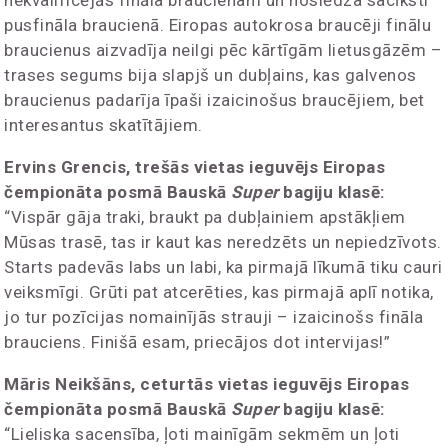
nekvalificējās fināla braucienam un noslēdza sacīksti
pusfināla braucienā. Eiropas autokrosa braucēji finālu
braucienus aizvadīja neilgi pēc kārtīgām lietusgāzēm –
trases segums bija slapjš un dubļains, kas galvenos
braucienus padarīja īpaši izaicinošus braucējiem, bet
interesantus skatītājiem.
Ervins Grencis, trešās vietas ieguvējs Eiropas
čempionāta posmā Bauskā
Super
bagiju klasē:
“Vispār gāja traki, braukt pa dubļainiem apstākļiem
Mūsas trasē, tas ir kaut kas neredzēts un nepiedzīvots.
Starts padevās labs un labi, ka pirmajā līkumā tiku cauri
veiksmīgi. Grūti pat atcerēties, kas pirmajā aplī notika,
jo tur pozīcijas nomainījās strauji – izaicinošs fināla
brauciens. Finišā esam, priecājos dot intervijas!”
Māris Neikšāns, ceturtās vietas ieguvējs Eiropas
čempionāta posmā Bauskā
Super
bagiju klasē:
“Lieliska sacensība, ļoti mainīgām sekmēm un ļoti