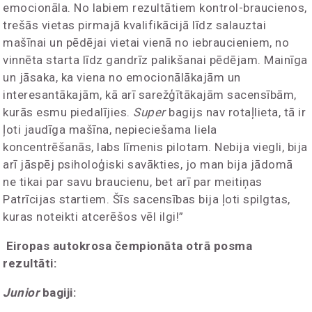
emocionāla. No labiem rezultātiem kontrol-braucienos,
trešās vietas pirmajā kvalifikācijā līdz salauztai
mašīnai un pēdējai vietai vienā no iebraucieniem, no
vinnēta starta līdz gandrīz palikšanai pēdējam. Mainīga
un jāsaka, ka viena no emocionālākajām un
interesantākajām, kā arī sarežģītākajām sacensībām,
kurās esmu piedalījies.
Super
bagijs nav rotaļlieta, tā ir
ļoti jaudīga mašīna, nepieciešama liela
koncentrēšanās, labs līmenis pilotam. Nebija viegli, bija
arī jāspēj psiholoģiski savākties, jo man bija jādomā
ne tikai par savu braucienu, bet arī par meitiņas
Patrīcijas startiem. Šīs sacensības bija ļoti spilgtas,
kuras noteikti atcerēšos vēl ilgi!”
Eiropas autokrosa čempionāta otrā posma
rezultāti:
Junior
bagiji: