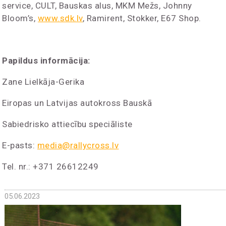
service, CULT, Bauskas alus, MKM Mežs, Johnny
Bloom’s,
www.sdk.lv
, Ramirent, Stokker, E67 Shop.
Papildus informācija:
Zane Lielkāja-Gerika
Eiropas un Latvijas autokross Bauskā
Sabiedrisko attiecību speciāliste
E-pasts:
media@rallycross.lv
Tel. nr.: +371 26612249
05.06.2023