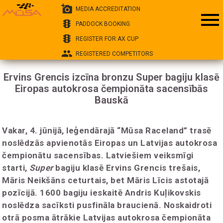
add_a_photo
MEDIA ACCREDITATION
menu
traffic
PADDOCK BOOKING
traffic
REGISTER FOR AX CUP
group
REGISTERED COMPETITORS
Ervins Grencis izcīna bronzu Super bagiju klasē
Eiropas autokrosa čempionāta sacensībās
Bauskā
Vakar, 4. jūnijā, leģendārajā “Mūsa Raceland” trasē
noslēdzās apvienotās Eiropas un Latvijas autokrosa
čempionātu sacensības. Latviešiem veiksmīgi
starti,
Super
bagiju klasē Ervins Grencis trešais,
Māris Neikšāns ceturtais, bet Māris Līcis astotajā
pozīcijā. 1600 bagiju ieskaitē Andris Kuļikovskis
noslēdza sacīksti pusfināla braucienā. Noskaidroti
otrā posma ātrākie Latvijas autokrosa čempionāta