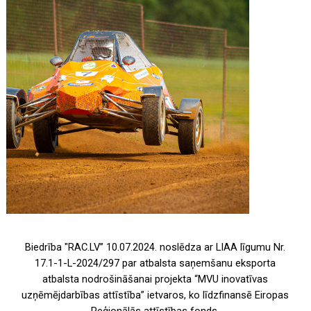
Biedrība "RAC.LV” 10.07.2024. noslēdza ar LIAA līgumu Nr.
17.1-1-L-2024/297 par atbalsta saņemšanu eksporta
atbalsta nodrošināšanai projekta “MVU inovatīvas
uzņēmējdarbības attīstība” ietvaros, ko līdzfinansē Eiropas
Reģionālās attīstības fonds.