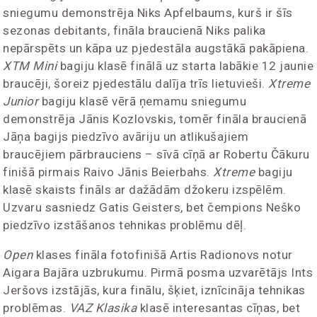
sniegumu demonstrēja Niks Apfelbaums, kurš ir šīs
sezonas debitants, fināla braucienā Niks palika
nepārspēts un kāpa uz pjedestāla augstākā pakāpiena.
XTM Mini
bagiju klasē finālā uz starta labākie 12 jaunie
braucēji, šoreiz pjedestālu dalīja trīs lietuvieši.
Xtreme
Junior
bagiju klasē vērā ņemamu sniegumu
demonstrēja Jānis Kozlovskis, tomēr fināla braucienā
Jāņa bagijs piedzīvo avāriju un atlikušajiem
braucējiem pārbrauciens – sīvā cīņā ar Robertu Čākuru
finišā pirmais Raivo Jānis Beierbahs.
Xtreme
bagiju
klasē skaists fināls ar dažādām džokeru izspēlēm.
Uzvaru sasniedz Gatis Geisters, bet čempions Neško
piedzīvo izstāšanos tehnikas problēmu dēļ.
Open
klases fināla fotofinišā Artis Radionovs notur
Aigara Bajāra uzbrukumu. Pirmā posma uzvarētājs Ints
Jeršovs izstājās, kura finālu, šķiet, iznīcināja tehnikas
problēmas.
VAZ Klasika
klasē interesantas cīņas, bet