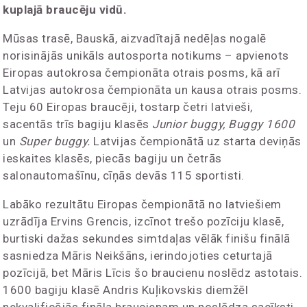
kuplajā braucēju vidū.
Mūsas trasē, Bauskā, aizvadītajā nedēļas nogalē
norisinājās unikāls autosporta notikums – apvienots
Eiropas autokrosa čempionāta otrais posms, kā arī
Latvijas autokrosa čempionāta un kausa otrais posms.
Teju 60 Eiropas braucēji, tostarp četri latvieši,
sacentās trīs bagiju klasēs
Junior buggy, Buggy 1600
un
Super buggy.
Latvijas čempionātā uz starta deviņās
ieskaites klasēs, piecās bagiju un četrās
salonautomašīnu, cīņās devās 115 sportisti.
Labāko rezultātu Eiropas čempionātā no latviešiem
uzrādīja Ervins Grencis, izcīnot trešo pozīciju klasē,
burtiski dažas sekundes simtdaļas vēlāk finišu finālā
sasniedza Māris Neikšāns, ierindojoties ceturtajā
pozīcijā, bet Māris Līcis šo braucienu noslēdz astotais.
1600 bagiju klasē Andris Kuļikovskis diemžēl