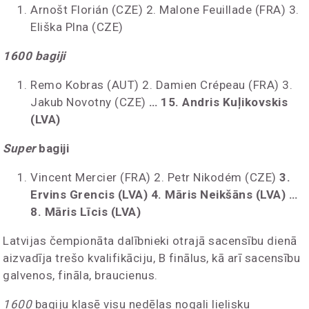
Arnošt Florián (CZE) 2. Malone Feuillade (FRA) 3.
Eliška Plna (CZE)
1600 bagiji
Remo Kobras (AUT) 2. Damien Crépeau (FRA) 3.
Jakub Novotny (CZE)
…
15. Andris Kuļikovskis
(LVA)
Super
bagiji
Vincent Mercier (FRA) 2. Petr Nikodém (CZE)
3.
Ervins Grencis (LVA) 4. Māris Neikšāns (LVA)
…
8. Māris Līcis (LVA)
Latvijas čempionāta dalībnieki otrajā sacensību dienā
aizvadīja trešo kvalifikāciju, B finālus, kā arī sacensību
galvenos, fināla, braucienus.
1600
bagiju klasē visu nedēļas nogali lielisku