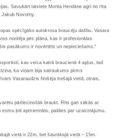
ijas. Savukārt latviete Monta Henilāne agri no rīta
s Jakub Novotny.
iropas spēcīgāko autokrosa braucēju dalību. Vasara
ss noritēja pēc plāna, kas ir profesionālas
a šis pasākums ir novērtēts un nepieciešams.”
portisti, kas veica katrā braucienā 4 apļus, tad
 atzina, ka viņam bija satraukums pirms
Ivars Vasaraudzis finišēja trešajā vietā, otrais,
d varētu pārliecinošāk braukt. Rīts gan sākās ar
 esmu ļoti apmierināts, paldies par uzaicinājumu.
kajā vietā ir 22m, bet šaurākajā vietā – 15m.