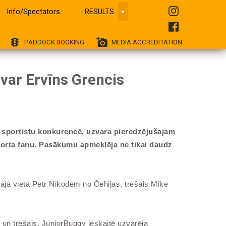
Info/Spectators
RESULTS
▼
traffic
add_a_photo
PADDOCK BOOKING
MEDIA ACCREDITATION
var Ervīns Grencis
2 sportistu konkurencē, uzvara pieredzējušajam
porta fanu. Pasākumu apmeklēja ne tikai daudz
rajā vietā Petr Nikodem no Čehijas, trešais Mike
un trešais. JuniorBuggy ieskaitē uzvarēja