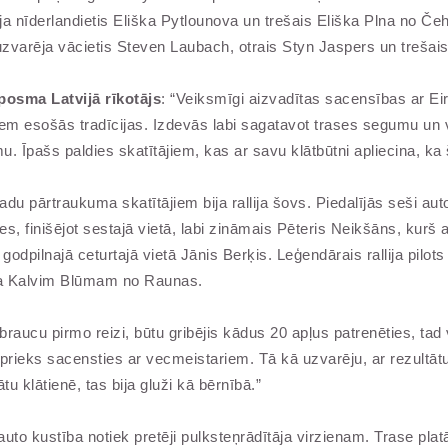
ēja nīderlandietis Eliška Pytlounova un trešais Eliška Plna no Čeh
zvarēja vācietis Steven Laubach, otrais Styn Jaspers un trešai
osma Latvijā rīkotājs
: “Veiksmīgi aizvadītas sacensības ar E
m esošās tradīcijas. Izdevās labi sagatavot trases segumu un vi
mu. Īpašs paldies skatītājiem, kas ar savu klātbūtni apliecina, k
 pārtraukuma skatītājiem bija rallija šovs. Piedalījās seši autos
es, finišējot sestajā vietā, labi zināmais Pēteris Neikšāns, kurš
godpilnajā ceturtajā vietā Jānis Berķis. Leģendārais rallija pilots 
ra Kalvim Blūmam no Raunas.
 braucu pirmo reizi, būtu gribējis kādus 20 apļus patrenēties, ta
prieks sacensties ar vecmeistariem. Tā kā uzvarēju, ar rezultātu
 klātienē, tas bija gluži kā bērnībā.”
o kustība notiek pretēji pulksteņrādītāja virzienam. Trase platā