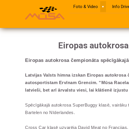
Foto & Video
Info Dri
▼
Eiropas autokrosa
Eiropas autokrosa čempionāta spēcīgākajā
Latvijas Valsts himna izskan Eiropas autokrosa
autosportistam Ervīnam Grencim. “Mūsa Raceland”
latvieši, bet arī ārvalstu viesi, lai klātienē izju
Spēcīgākajā autokrosa SuperBuggy klasē, vairāku tūk
Bartelen no Nīderlandes.
Cross Car klasē uzvarēja David Meat no Francijas, 