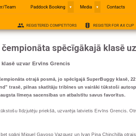
ver/Team
Paddock Booking
Media
Contacts
▼
▼
group
traffic
REGISTERED COMPETITORS
REGISTER FOR AX CUP
 čempionāta spēcīgākajā klasē uz
 klasē uzvar Ervīns Grencis
 čempionāta otrajā posmā, jo spēcīgajā SuperBuggy klasē, 2
 trasē, pilnas skatītāju tribīnes un vairāki tūkstoši autos
stu augsta līmeņa sacensības un atbalstītu savus favorītus.
stošu līdzjutēju priekšā, uzvarēja latvietis Ervīns Grencis. Ot
bet spāņi Miguel Gayoso Vazquez un Ivan Piņa Chinchilla otrais 