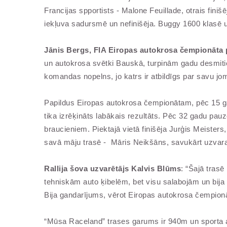
Francijas spportists - Malone Feuillade, otrais finiš
iekļuva sadursmē un nefinišēja. Buggy 1600 klasē u
Jānis Bergs, FIA Eiropas autokrosa čempionāta p
un autokrosa svētki Bauskā, turpinām gadu desmitie
komandas nopelns, jo katrs ir atbildīgs par savu jo
Papildus Eiropas autokrosa čempionātam, pēc 15 gadu
tika izrēķināts labākais rezultāts. Pēc 32 gadu pauz
braucieniem. Piektajā vietā finišēja Jurģis Meisters, 
savā māju trasē - Māris Neikšāns, savukārt uzva
Rallija šova uzvarētājs Kalvis Blūms
: “Šajā trasē
tehniskām auto ķibelēm, bet visu salabojām un bija 
Bija gandarījums, vērot Eiropas autokrosa čempionātu
“Mūsa Raceland” trases garums ir 940m un sporta aut