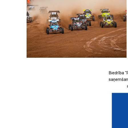
Biedrība "
saņemšanu