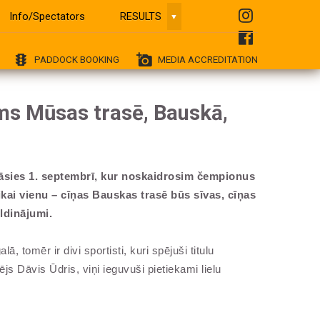
Info/Spectators
RESULTS
▼
traffic
add_a_photo
PADDOCK BOOKING
MEDIA ACCREDITATION
ms Mūsas trasē, Bauskā,
āsies 1. septembrī, kur noskaidrosim čempionus
ikai vienu – cīņas Bauskas trasē būs sīvas, cīņas
ldinājumi.
omēr ir divi sportisti, kuri spējuši titulu
s Dāvis Ūdris, viņi ieguvuši pietiekami lielu