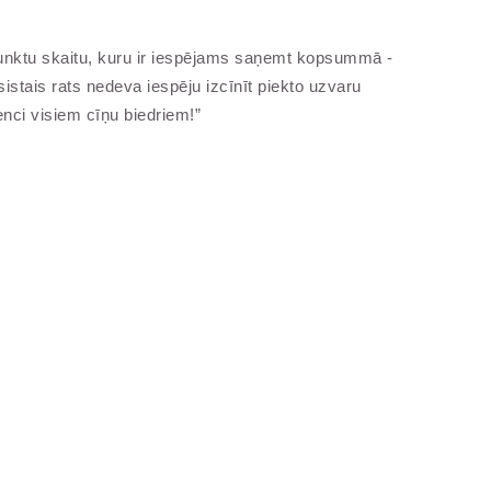
 punktu skaitu, kuru ir iespējams saņemt kopsummā -
istais rats nedeva iespēju izcīnīt piekto uzvaru
nci visiem cīņu biedriem!”