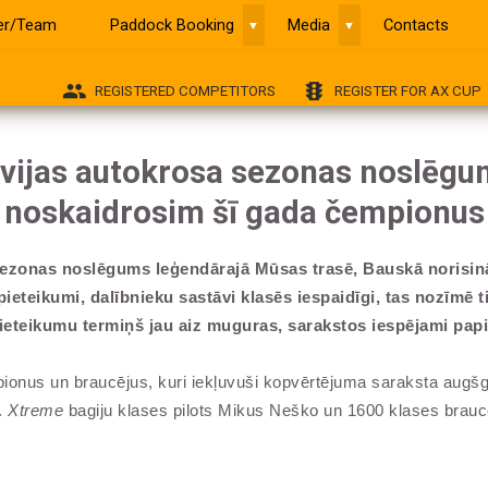
ver/Team
Paddock Booking
Media
Contacts
▼
▼
group
traffic
REGISTERED COMPETITORS
REGISTER FOR AX CUP
tvijas autokrosa sezonas noslēgu
noskaidrosim šī gada čempionus
 sezonas noslēgums leģendārajā Mūsas trasē, Bauskā norisin
eteikumi, dalībnieku sastāvi klasēs iespaidīgi, tas nozīmē t
pieteikumu termiņš jau aiz muguras, sarakstos iespējami papi
us un braucējus, kuri iekļuvuši kopvērtējuma saraksta augšgalā, t
.
Xtreme
bagiju klases pilots Mikus Neško un 1600 klases braucēj