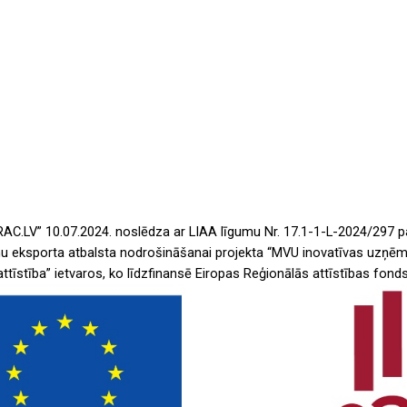
RAC.LV” 10.07.2024. noslēdza ar LIAA līgumu Nr. 17.1-1-L-2024/297 p
 eksporta atbalsta nodrošināšanai projekta “MVU inovatīvas uzņēm
attīstība” ietvaros, ko līdzfinansē Eiropas Reģionālās attīstības fonds