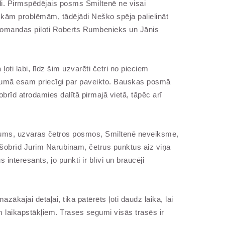
ādi. Pirmspēdējais posms Smiltenē ne visai
kām problēmām, tādējādi Neško spēja palielināt
omandas piloti Roberts Rumbenieks un Jānis
ti labi, līdz šim uzvarēti četri no pieciem
adījumā esam priecīgi par paveikto. Bauskas posmā
rīd atrodamies dalītā pirmajā vietā, tāpēc arī
egums, uzvaras četros posmos, Smiltenē neveiksme,
nā šobrīd Jurim Narubinam, četrus punktus aiz viņa
nteresants, jo punkti ir blīvi un braucēji
ākajai detaļai, tika patērēts ļoti daudz laika, lai
 laikapstākļiem. Trases segumi visās trasēs ir