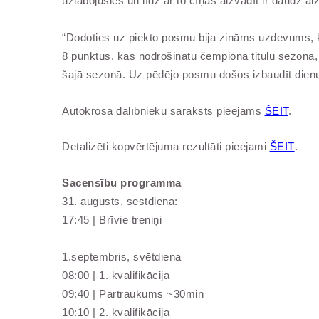
uzlabojušies un līdz ar to cīņas aizvadīt ir daudz ai
“Dodoties uz piekto posmu bija zināms uzdevums, ka
8 punktus, kas nodrošinātu čempiona titulu sezonā, t
šajā sezonā. Uz pēdējo posmu došos izbaudīt dienu
Autokrosa dalībnieku saraksts pieejams
ŠEIT
.
Detalizēti kopvērtējuma rezultāti pieejami
ŠEIT
.
Sacensību programma
31. augusts, sestdiena:
17:45 | Brīvie treniņi
1.septembris, svētdiena
08:00 | 1. kvalifikācija
09:40 | Pārtraukums ~30min
10:10 | 2. kvalifikācija