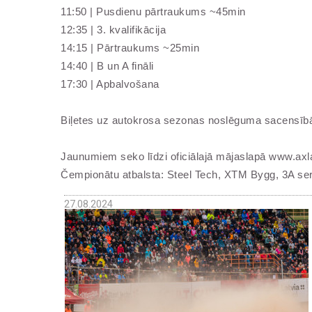
11:50 | Pusdienu pārtraukums ~45min
12:35 | 3. kvalifikācija
14:15 | Pārtraukums ~25min
14:40 | B un A fināli
17:30 | Apbalvošana
Biļetes uz autokrosa sezonas noslēguma sacensī
Jaunumiem seko līdzi oficiālajā mājaslapā www.axla
Čempionātu atbalsta: Steel Tech, XTM Bygg, 3A se
27.08.2024