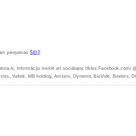
bām pieejamas
ŠEIT
.
tvia.lv. Informāciju meklē arī sociālajos tīklos Facebook.com/ 
rviss, Valtek, MB holding, Amserv, Dynamit, BioVide, Binders,