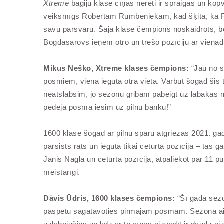
Xtreme
bagiju klasē cīņas nereti ir spraigas un kop
veiksmīgs Robertam Rumbeniekam, kad šķita, ka Ru
savu pārsvaru. Šajā klasē čempions noskaidrots, bet
Bogdasarovs ieņem otro un trešo pozīciju ar vienād
Mikus Neško, Xtreme klases čempions:
“Jau no se
posmiem, vienā iegūta otrā vieta. Varbūt šogad šis 
neatslābsim, jo sezonu gribam pabeigt uz labākās n
pēdējā posmā iesim uz pilnu banku!”
1600 klasē šogad ar pilnu sparu atgriezās 2021. g
pārsists rats un iegūta tikai ceturtā pozīcija – tas 
Jānis Nagla un ceturtā pozīcija, atpaliekot par 11 p
meistarīgi.
Dāvis Ūdris, 1600 klases čempions:
“Šī gada sezon
paspētu sagatavoties pirmajam posmam. Sezona aizv