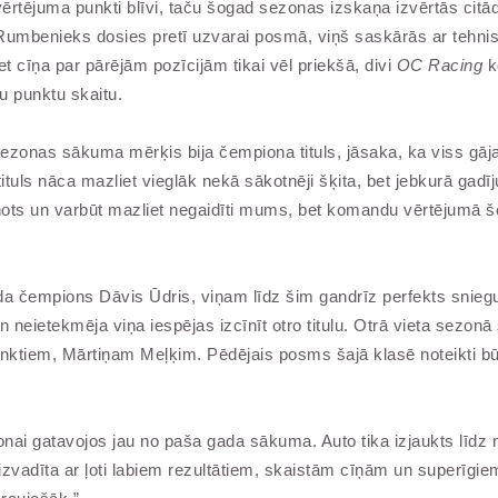
vērtējuma punkti blīvi, taču šogad sezonas izskaņa izvērtās cit
mbenieks dosies pretī uzvarai posmā, viņš saskārās ar tehnis
 cīņa par pārējām pozīcijām tikai vēl priekšā, divi
OC Racing
k
u punktu skaitu.
zonas sākuma mērķis bija čempiona tituls, jāsaka, ka viss gāja ļo
tituls nāca mazliet vieglāk nekā sākotnēji šķita, bet jebkurā g
ots un varbūt mazliet negaidīti mums, bet komandu vērtējumā šob
ada čempions Dāvis Ūdris, viņam līdz šim gandrīz perfekts sni
gan neietekmēja viņa iespējas izcīnīt otro titulu. Otrā vieta sezo
unktiem, Mārtiņam Meļķim. Pēdējais posms šajā klasē noteikti būs i
ai gatavojos jau no paša gada sākuma. Auto tika izjaukts līdz maz
adīta ar ļoti labiem rezultātiem, skaistām cīņām un superīgiem