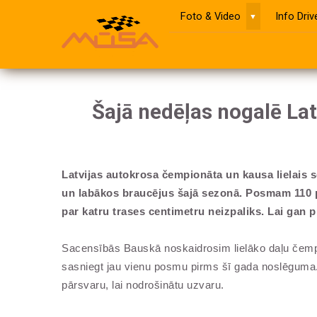
Foto & Video
Info Dri
▼
Šajā nedēļas nogalē La
Latvijas autokrosa čempionāta un kausa lielais
un labākos braucējus šajā sezonā.
Posmam 110 pi
par katru trases centimetru neizpaliks. Lai gan 
Sacensībās Bauskā noskaidrosim lielāko daļu čempion
sasniegt jau vienu posmu pirms šī gada noslēguma
pārsvaru, lai nodrošinātu uzvaru.