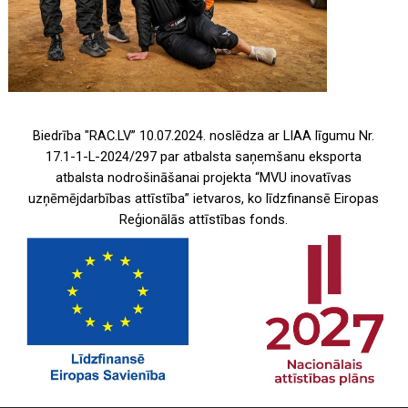
Biedrība "RAC.LV” 10.07.2024. noslēdza ar LIAA līgumu Nr.
17.1-1-L-2024/297 par atbalsta saņemšanu eksporta
atbalsta nodrošināšanai projekta “MVU inovatīvas
uzņēmējdarbības attīstība” ietvaros, ko līdzfinansē Eiropas
Reģionālās attīstības fonds.