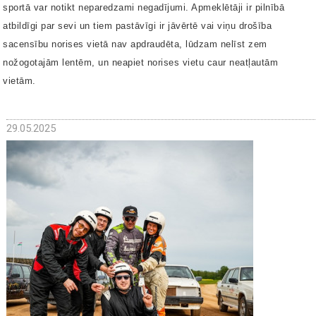
sportā var notikt neparedzami negadījumi. Apmeklētāji ir pilnībā
atbildīgi par sevi un tiem pastāvīgi ir jāvērtē vai viņu drošība
sacensību norises vietā nav apdraudēta, lūdzam nelīst zem
nožogotajām lentēm, un neapiet norises vietu caur neatļautām
vietām.
29.05.2025