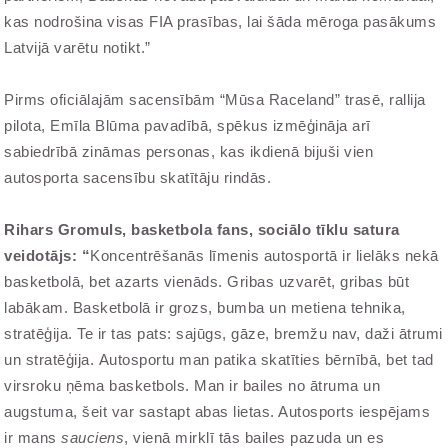
kas nodrošina visas FIA prasības, lai šāda mēroga pasākums
Latvijā varētu notikt.”
Pirms oficiālajām sacensībām “Mūsa Raceland” trasē, rallija
pilota, Emīla Blūma pavadībā, spēkus izmēģināja arī
sabiedrībā zināmas personas, kas ikdienā bijuši vien
autosporta sacensību skatītāju rindās.
Rihars Gromuls, basketbola fans, sociālo tīklu satura
veidotājs: “
Koncentrēšanās līmenis autosportā ir lielāks nekā
basketbolā, bet azarts vienāds.
Gribas uzvarēt, gribas būt
labākam. Basketbolā ir grozs, bumba un metiena tehnika,
stratēģija. Te ir tas pats: sajūgs, gāze, bremžu nav, daži ātrumi
un stratēģija.
Autosportu man patika skatīties bērnībā, bet tad
virsroku ņēma basketbols. Man ir bailes no ātruma un
augstuma, šeit var sastapt abas lietas. Autosports iespējams
ir mans
sauciens
, vienā mirklī tās bailes pazuda un es