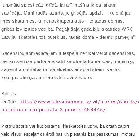
turpināju spiest gāzi grīdā, lai arī mašīna ik pa laikam
saslīdēja. Manī radās azarts, jo gribējās apdzīt – ikdienā jau
mēs skatāmies, lai nenoskrāpētu auto – te tādas domas,
gribas izvirzīties vadībā. Pagājušajā gadā biju skatīties WRC
Latvijā, skatoties tos putekļus, radās doma – derētu pamēģin”
Sacensību apmeklētājiem ir iespēja ne tikai vērot sacensības,
bet arī servisa parkā apskatīt kā strādā komandas, mehāniķi,
saņemt autogrāfus un sabildēties ar sportistiem, veidot
kopīgas atmiņas un ierakstīt sevi vēsturē.
Biļetes
https://www.bilesuserviss.lv/lat/biletes/sports/
iegādei:
autokrosa-cempionata-2-posms-458445/
Motoru sports var būt bīstams! Neskatoties uz to, ka organizators
veic visus iespējamos drošības un piesardzības pasākumus, motoru