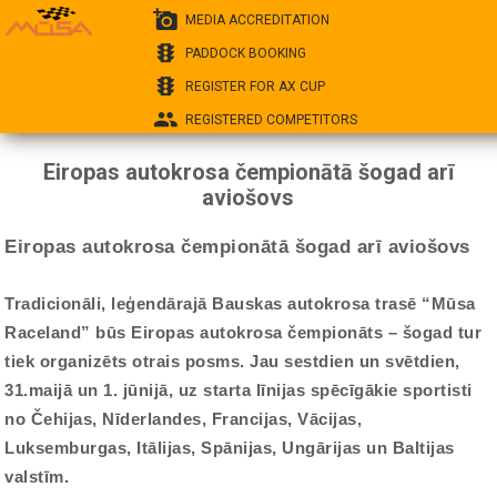
add_a_photo
MEDIA ACCREDITATION
traffic
PADDOCK BOOKING
traffic
REGISTER FOR AX CUP
group
REGISTERED COMPETITORS
Eiropas autokrosa čempionātā šogad arī
aviošovs
Eiropas autokrosa čempionātā šogad arī aviošovs
Tradicionāli, leģendārajā Bauskas autokrosa trasē “Mūsa
Raceland” būs Eiropas autokrosa čempionāts – šogad tur
tiek organizēts otrais posms. Jau sestdien un svētdien,
31.maijā un 1. jūnijā, uz starta līnijas spēcīgākie sportisti
no Čehijas, Nīderlandes, Francijas, Vācijas,
Luksemburgas, Itālijas, Spānijas, Ungārijas un Baltijas
valstīm.