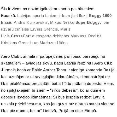
Šis ir viens no nozīmīgākajiem sporta pasākumiem
Bauskā.
Latvijas sporta faniem ir kam just līdzi:
Buggy 1600
klasē:
Andris Kuļikovskis, Mikus Neško
SuperBuggy:
par
uzvaru cīnīsies Ervīns Grencis, Māris
Līcis
CrossCar:
autosporta debitants
Markuss Ozoliņš,
Kristians Grencis un Markuss Ūtēns.
Aero Club Jūrmala ir parūpējušies par īpašu pārsteigumu
skatītājiem – aviācijas šovu, kādu Latvijā redz reti! Aero Club
Jūrmala kopā ar Baltic Amber Team ir vienīgā komanda Baltijā,
kas uzstājas ar ultravieglajām lidmašīnām, demonstrējot ne
tikai pilotēšanas precizitāti, bet arī īstu mākslu debesīs. Viens
no spilgtākajiem brīžiem – “sirds debesīs”, ko ar dūmiem
debesīs izveido lidmašīnas. Šī būs iespēja redzēt Latvijā
unikālu priekšnesumu, kas jau guvis atzinību skatītāju vidū ne
tikai pie mums, bet arī Lietuvā, Polijā un citur Eiropā.