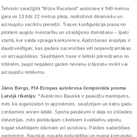
Tehniski sarežģītā “Mūsa Raceland” autotrase ir 940 metrus
gara un 13 līdz 22 metrus plata, nodrošinot dinamisku un
aizraujošu sacīkšu pieredzi. Trases konfigurācija prasa no
pilotiem augstu meistarību un stratēģisko domāšanu – īpaši
startā, kur valda spraiga konkurence. Apdzīšanas iespējas ir
daudzveidīgas, kas padara sacensības vēl neparedzamākas
un aizraujošākas. Skatītājiem trase ir lieliski pārredzama no
tribīnēm, ļaujot nepalaist garām nevienu izšķirošu mirkli vai
aizraujošu notikumu.
Jānis Bergs,
FIA Eiropas autokrosa čempionāta posma
Latvijā rīkotājs: “
Autokross Bauskā ir paaudžu mantojums,
mēs kā organizatori to apzināmies, saudzējam un katru gadu
cenšamies arvien labāk. Sporta pasākumi ir daļa no izklaides
industrijas, mēs piedāvājam cilvēkiem kvalitatīvu atpūtu,
šogad skatītājiem dāvinām arī aviošovu. Paldies sadarbības
partneriem, Bauskas novada pašvaldībai un manai komandai,