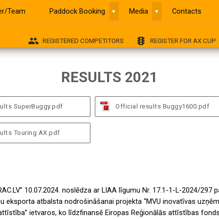
ver/Team
Paddock Booking
Media
Contacts
▼
▼
group
traffic
REGISTERED COMPETITORS
REGISTER FOR AX CUP
RESULTS 2021
esults SuperBuggy.pdf
Official results Buggy1600.pdf
sults Touring AX.pdf
RAC.LV” 10.07.2024. noslēdza ar LIAA līgumu Nr. 17.1-1-L-2024/297 p
 eksporta atbalsta nodrošināšanai projekta “MVU inovatīvas uzņēm
attīstība” ietvaros, ko līdzfinansē Eiropas Reģionālās attīstības fonds