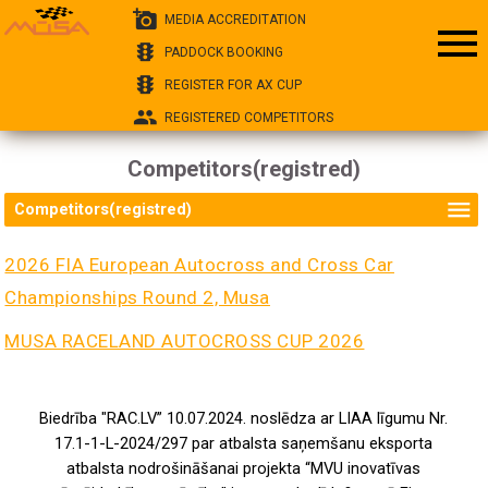
add_a_photo
MEDIA ACCREDITATION
menu
traffic
PADDOCK BOOKING
traffic
REGISTER FOR AX CUP
group
REGISTERED COMPETITORS
Competitors(registred)
menu
Competitors(registred)
2026 FIA European Autocross and Cross Car
Championships Round 2, Musa
MUSA RACELAND AUTOCROSS CUP 2026
Biedrība "RAC.LV” 10.07.2024. noslēdza ar LIAA līgumu Nr.
17.1-1-L-2024/297 par atbalsta saņemšanu eksporta
atbalsta nodrošināšanai projekta “MVU inovatīvas