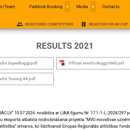
ver/Team
Paddock Booking
Media
Contacts
▼
▼
group
traffic
REGISTERED COMPETITORS
REGISTER FOR AX CUP
RESULTS 2021
esults SuperBuggy.pdf
Official results Buggy1600.pdf
sults Touring AX.pdf
RAC.LV” 10.07.2024. noslēdza ar LIAA līgumu Nr. 17.1-1-L-2024/297 p
 eksporta atbalsta nodrošināšanai projekta “MVU inovatīvas uzņēm
attīstība” ietvaros, ko līdzfinansē Eiropas Reģionālās attīstības fonds